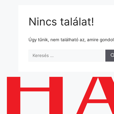
Kilépés
a
tartalomba
Nincs találat!
Úgy tűnik, nem található az, amire gondol
Keresés: