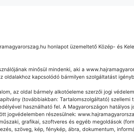
ramagyarorszag.hu honlapot üzemeltető Közép- és Kele
ználójának minősül mindenki, aki a www.hajramagyarorsz
e az oldalakhoz kapcsolódó bármilyen szolgáltatást igény
om, az oldal bármely alkotóeleme szerzői jogi védelem a
pítvány (továbbiakban: Tartalomszolgáltató) szellemi t
gedélyével használható fel. A Magyarországon hatályos
özött jogvédelemben részesülnek: www.hajramagyarorsza
szaki, grafikai, szoftveres és egyéb megoldások (formai
ndezés, szöveg, kép, fénykép, ábra, dokumentum, informá