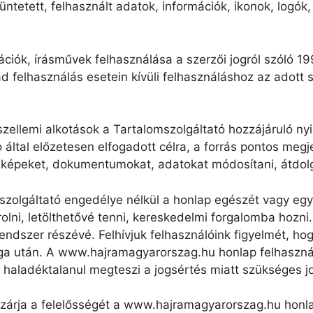
tetett, felhasznált adatok, információk, ikonok, logó
ciók, írásművek felhasználása a szerzői jogról szóló 199
d felhasználás esetein kívüli felhasználáshoz az adott 
zellemi alkotások a Tartalomszolgáltató hozzájáruló nyi
 által előzetesen elfogadott célra, a forrás pontos megj
, képeket, dokumentumokat, adatokat módosítani, átdolgo
mszolgáltató engedélye nélkül a honlap egészét vagy eg
árolni, letölthetővé tenni, kereskedelmi forgalomba hoz
ndszer részévé. Felhívjuk felhasználóink figyelmét, hog
a után. A www.hajramagyarorszag.hu honlap felhasználás
haladéktalanul megteszi a jogsértés miatt szükséges jo
izárja a felelősségét a www.hajramagyarorszag.hu honl