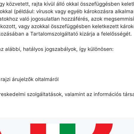
 közvetett, rajta kívül álló okkal összefüggésben kelet
kkal (például: vírusok vagy egyéb károkozásra alkalmas
atokhoz való jogosulatlan hozzáférés, azok megsemmisí
ozott, vagy azokkal összefüggésben keletkezett károké
kozásában a Tartalomszolgáltató kizárja a felelősségét.
z alábbi, hatályos jogszabályok, így különösen:
rajzi árujelzők oltalmáról
kereskedelmi szolgáltatások, valamint az információs tá