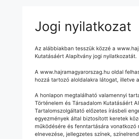
Kilépés
a
tartalomba
Jogi nyilatkozat
Az alábbiakban tesszük közzé a www.haj
Kutatásáért Alapítvány jogi nyilatkozatát.
A www.hajramagyarorszag.hu oldal felhas
hozzá tartozó aloldalakra látogat, illetv
A honlapon megtalálható valamennyi tartal
Történelem és Társadalom Kutatásáért Ala
Tartalomszolgáltató előzetes írásbeli en
egyezmények által biztosított keretek k
működésére és fenntartására vonatkozó mű
elnevezése, jellegzetes színek, színelre