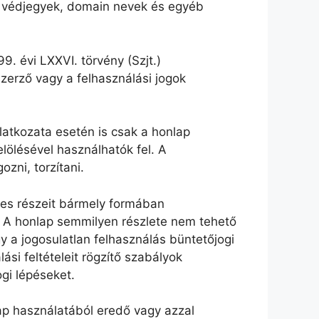
k, védjegyek, domain nevek és egyéb
9. évi LXXVI. törvény (Szjt.)
szerző vagy a felhasználási jogok
latkozata esetén is csak a honlap
elölésével használhatók fel. A
zni, torzítani.
yes részeit bármely formában
ni. A honlap semmilyen részlete nem tehető
y a jogosulatlan felhasználás büntetőjogi
i feltételeit rögzítő szabályok
gi lépéseket.
ap használatából eredő vagy azzal