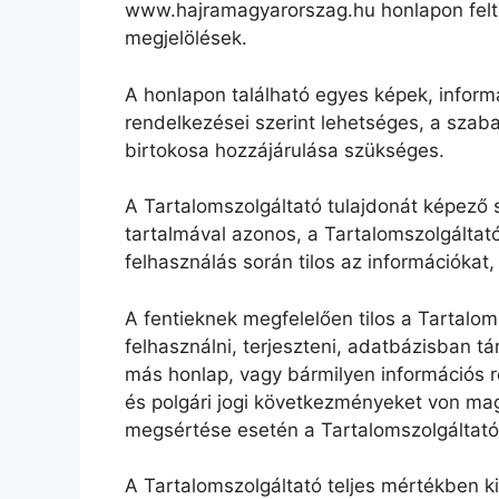
www.hajramagyarorszag.hu honlapon feltün
megjelölések.
A honlapon található egyes képek, informá
rendelkezései szerint lehetséges, a szaba
birtokosa hozzájárulása szükséges.
A Tartalomszolgáltató tulajdonát képező s
tartalmával azonos, a Tartalomszolgáltató
felhasználás során tilos az információkat
A fentieknek megfelelően tilos a Tartalo
felhasználni, terjeszteni, adatbázisban t
más honlap, vagy bármilyen információs re
és polgári jogi következményeket von mag
megsértése esetén a Tartalomszolgáltató 
A Tartalomszolgáltató teljes mértékben k