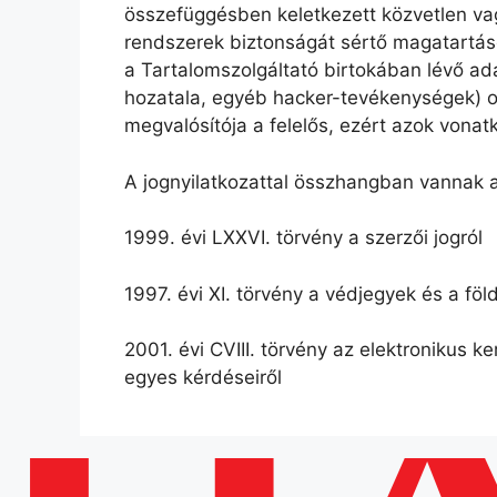
összefüggésben keletkezett közvetlen vagy
rendszerek biztonságát sértő magatartáso
a Tartalomszolgáltató birtokában lévő ad
hozatala, egyéb hacker-tevékenységek) ok
megvalósítója a felelős, ezért azok vonat
A jognyilatkozattal összhangban vannak a
1999. évi LXXVI. törvény a szerzői jogról
1997. évi XI. törvény a védjegyek és a föld
2001. évi CVIII. törvény az elektronikus 
egyes kérdéseiről