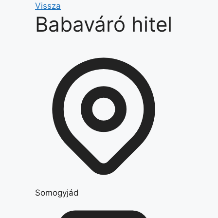
Kilépés
Vissza
Babaváró hitel
a
tartalomba
Somogyjád