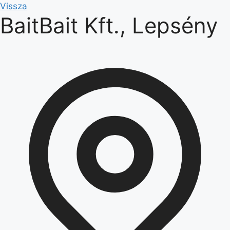
Kilépés
Vissza
BaitBait Kft., Lepsény
a
tartalomba