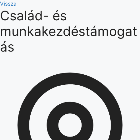
Kilépés
Vissza
Család- és
a
tartalomba
munkakezdéstámogat
ás