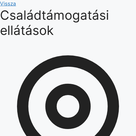
Kilépés
Vissza
Családtámogatási
a
tartalomba
ellátások