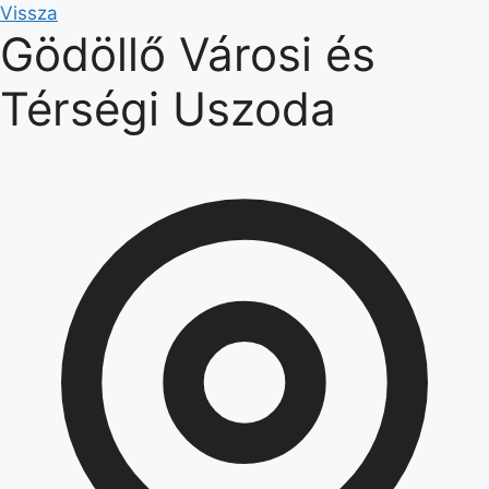
Kilépés
Vissza
Gödöllő Városi és
a
tartalomba
Térségi Uszoda