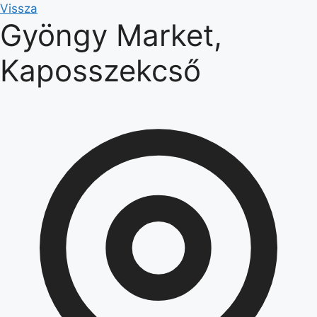
Kilépés
Vissza
Gyöngy Market,
a
tartalomba
Kaposszekcső