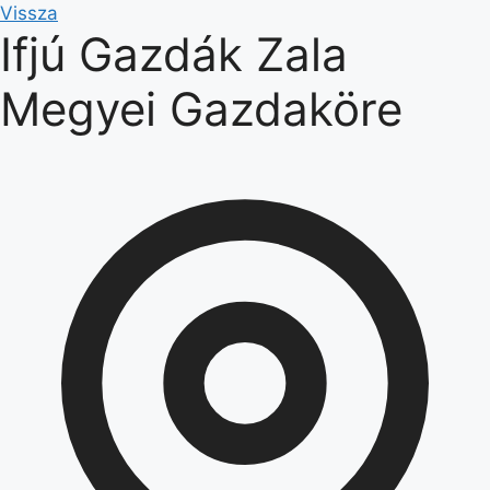
Kilépés
Vissza
Ifjú Gazdák Zala
a
tartalomba
Megyei Gazdaköre