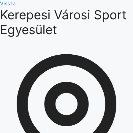
Kilépés
Vissza
Kerepesi Városi Sport
a
tartalomba
Egyesület