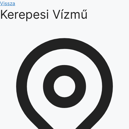
Kilépés
Vissza
Kerepesi Vízmű
a
tartalomba