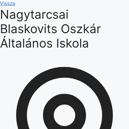
Kilépés
Vissza
Nagytarcsai
a
tartalomba
Blaskovits Oszkár
Általános Iskola